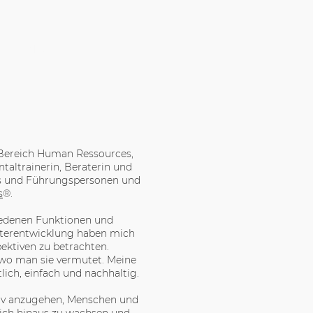
marita.
m Bereich Human Ressources,
taltrainerin, Beraterin und
s und Führungspersonen und
s
®.
iedenen Funktionen und
terentwicklung haben mich
pektiven zu betrachten.
, wo man sie vermutet. Meine
ich, einfach und nachhaltig.
tiv anzugehen, Menschen und